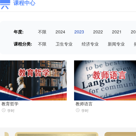
课程中心
年度:
不限
2024
2023
2022
2021
20
课程分类:
不限
卫生专业
经济专业
新闻专业
教育哲学
教师语言
学时
学时