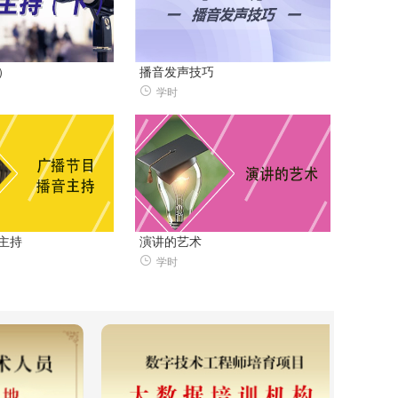
）
播音发声技巧
学时
主持
演讲的艺术
学时